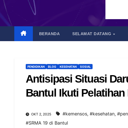
BERANDA
SELAMAT DATANG
PENDIDIKAN
BLOG
KESEHATAN
SOSIAL
Antisipasi Situasi Da
Bantul Ikuti Pelatiha
#kemensos
,
#kesehatan
,
#pen
OKT 2, 2025
#SRMA 19 di Bantul