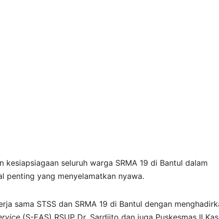
n kesiapsiagaan seluruh warga SRMA 19 di Bantul dalam
kal penting yang menyelamatkan nyawa.
t kerja sama STSS dan SRMA 19 di Bantul dengan menghadir
rvice
(S-EAS) RSUP Dr. Sardjito dan juga Puskesmas II Kas