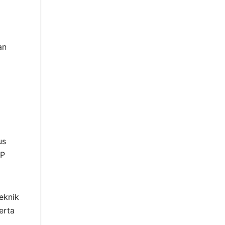
an
us
JP
eknik
erta