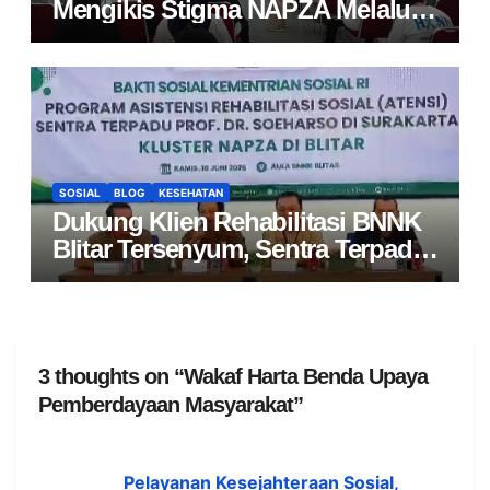
Mengikis Stigma NAPZA Melalui
Edukasi Interaktif dan Layanan
Kesehatan Gratis bagi Masyarakat
SOSIAL
BLOG
KESEHATAN
Dukung Klien Rehabilitasi BNNK
Blitar Tersenyum, Sentra Terpadu
Soeharso Salurkan Atensi
3 thoughts on “Wakaf Harta Benda Upaya
Pemberdayaan Masyarakat”
Pelayanan Kesejahteraan Sosial,