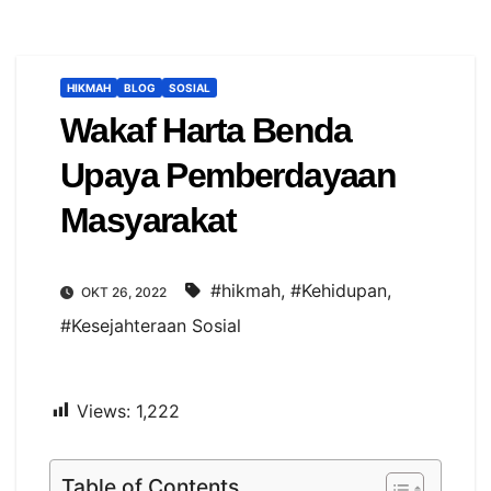
HIKMAH
BLOG
SOSIAL
Wakaf Harta Benda
Upaya Pemberdayaan
Masyarakat
#hikmah
,
#Kehidupan
,
OKT 26, 2022
#Kesejahteraan Sosial
Views:
1,222
Table of Contents