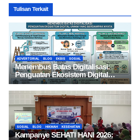
Tulisan Terkait
ADVERTORIAL
BLOG
EKBIS
SOSIAL
Menembus Batas Digitalisasi:
Penguatan Ekosistem Digital
UMKM yang Berdampak Nyata
SOSIAL
BLOG
HIKMAH
KESEHATAN
Kampanye SEHATI HANI 2026: