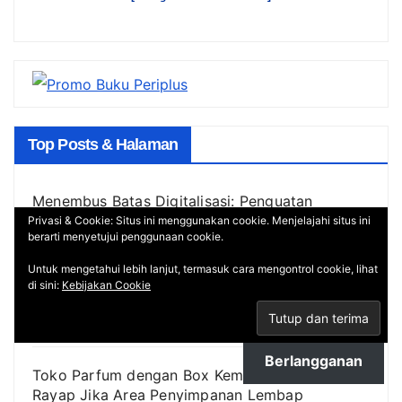
Top Posts & Halaman
Menembus Batas Digitalisasi: Penguatan
Ekosistem Digital UMKM yang Berdampak
Privasi & Cookie: Situs ini menggunakan cookie. Menjelajahi situs ini
berarti menyetujui penggunaan cookie.
Nyata
Untuk mengetahui lebih lanjut, termasuk cara mengontrol cookie, lihat
di sini:
Kebijakan Cookie
Kampanye SEHATI HANI 2026: Mengikis Stigma
NAPZA Melalui Edukasi Interaktif dan Layanan
Kesehatan Gratis bagi Masyarakat
Berlangganan
Toko Parfum dengan Box Kemasan Bisa Rawan
Rayap Jika Area Penyimpanan Lembap