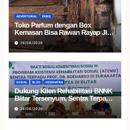
ADVERTORIAL
EKBIS
Toko Parfum dengan Box
Kemasan Bisa Rawan Rayap Jika
Area Penyimpanan Lembap
29/06/2026
SOSIAL
BLOG
KESEHATAN
Dukung Klien Rehabilitasi BNNK
Blitar Tersenyum, Sentra Terpadu
Soeharso Salurkan Atensi
24/06/2026