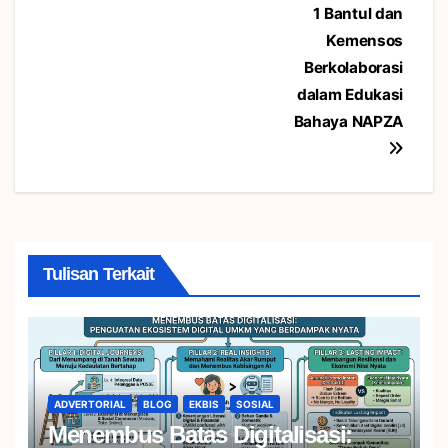
1 Bantul dan
Kemensos
Berkolaborasi
dalam Edukasi
Bahaya NAPZA
Tulisan Terkait
ADVERTORIAL
BLOG
EKBIS
SOSIAL
Menembus Batas Digitalisasi: