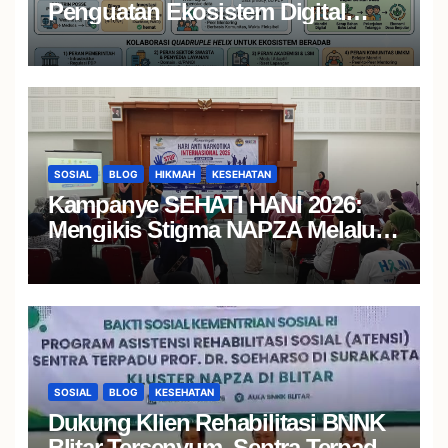
Penguatan Ekosistem Digital
UMKM yang Berdampak Nyata
SOSIAL
BLOG
HIKMAH
KESEHATAN
Kampanye SEHATI HANI 2026:
Mengikis Stigma NAPZA Melalui
Edukasi Interaktif dan Layanan
Kesehatan Gratis bagi Masyarakat
SOSIAL
BLOG
KESEHATAN
Dukung Klien Rehabilitasi BNNK
Blitar Tersenyum, Sentra Terpadu