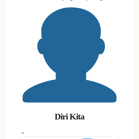
Diri Kita
→