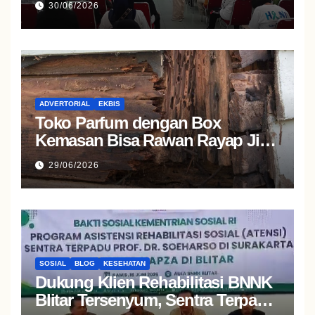
30/06/2026
Kesehatan Gratis bagi
Masyarakat
ADVERTORIAL
EKBIS
Toko Parfum dengan Box
Kemasan Bisa Rawan Rayap Jika
Area Penyimpanan Lembap
29/06/2026
SOSIAL
BLOG
KESEHATAN
Dukung Klien Rehabilitasi BNNK
Blitar Tersenyum, Sentra Terpadu