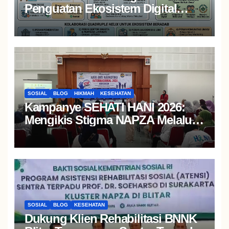
Penguatan Ekosistem Digital
UMKM yang Berdampak Nyata
SOSIAL
BLOG
HIKMAH
KESEHATAN
Kampanye SEHATI HANI 2026:
Mengikis Stigma NAPZA Melalui
Edukasi Interaktif dan Layanan
Kesehatan Gratis bagi Masyarakat
SOSIAL
BLOG
KESEHATAN
Dukung Klien Rehabilitasi BNNK