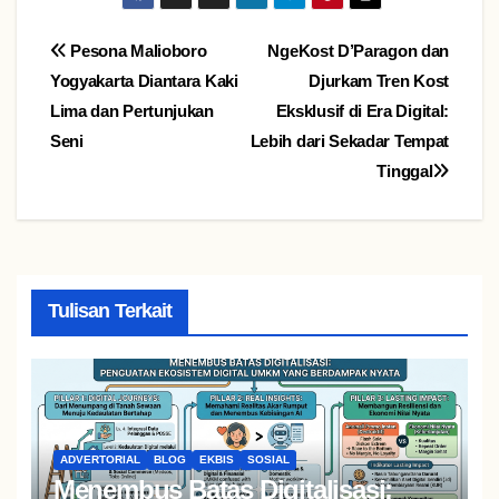
Navigasi
Pesona Malioboro
NgeKost D’Paragon dan
Yogyakarta Diantara Kaki
Djurkam Tren Kost
pos
Lima dan Pertunjukan
Eksklusif di Era Digital:
Seni
Lebih dari Sekadar Tempat
Tinggal
Tulisan Terkait
ADVERTORIAL
BLOG
EKBIS
SOSIAL
Menembus Batas Digitalisasi: