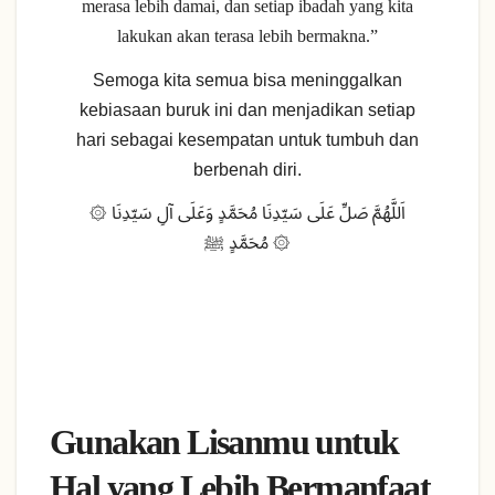
merasa lebih damai, dan setiap ibadah yang kita
lakukan akan terasa lebih bermakna.”
Semoga kita semua bisa meninggalkan
kebiasaan buruk ini dan menjadikan setiap
hari sebagai kesempatan untuk tumbuh dan
berbenah diri.
۞ اَللَّهُمَّ صَلِّ عَلَى سَيّدِنَا مُحَمَّدٍ وَعَلَى آلِ سَيّدِنَا
مُحَمَّدٍ ﷺ ۞
Sebuah Aplikasi Reflektif berdasarkan
Nasihat Agama.
Dibuat untuk tujuan perenungan dan
perbaikan diri.
Gunakan Lisanmu untuk
Hal yang Lebih Bermanfaat