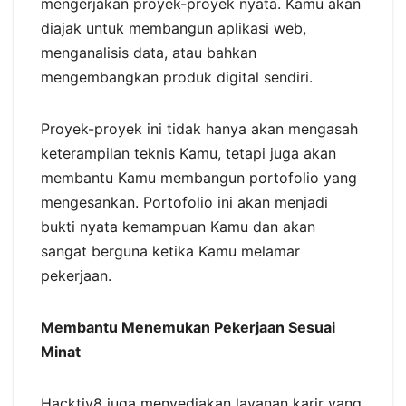
mengerjakan proyek-proyek nyata. Kamu akan
diajak untuk membangun aplikasi web,
menganalisis data, atau bahkan
mengembangkan produk digital sendiri.
Proyek-proyek ini tidak hanya akan mengasah
keterampilan teknis Kamu, tetapi juga akan
membantu Kamu membangun portofolio yang
mengesankan. Portofolio ini akan menjadi
bukti nyata kemampuan Kamu dan akan
sangat berguna ketika Kamu melamar
pekerjaan.
Membantu Menemukan Pekerjaan Sesuai
Minat
Hacktiv8 juga menyediakan layanan karir yang