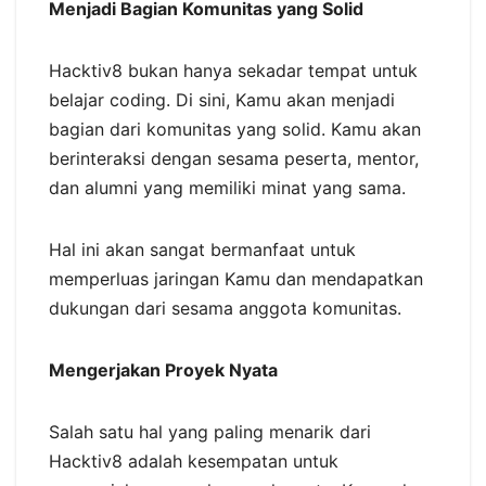
Menjadi Bagian Komunitas yang Solid
Hacktiv8 bukan hanya sekadar tempat untuk
belajar coding. Di sini, Kamu akan menjadi
bagian dari komunitas yang solid. Kamu akan
berinteraksi dengan sesama peserta, mentor,
dan alumni yang memiliki minat yang sama.
Hal ini akan sangat bermanfaat untuk
memperluas jaringan Kamu dan mendapatkan
dukungan dari sesama anggota komunitas.
Mengerjakan Proyek Nyata
Salah satu hal yang paling menarik dari
Hacktiv8 adalah kesempatan untuk