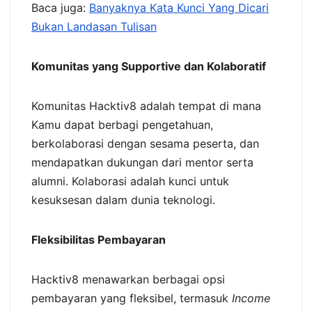
Baca juga:
Banyaknya Kata Kunci Yang Dicari
Bukan Landasan Tulisan
Komunitas yang Supportive dan Kolaboratif
Komunitas Hacktiv8 adalah tempat di mana
Kamu dapat berbagi pengetahuan,
berkolaborasi dengan sesama peserta, dan
mendapatkan dukungan dari mentor serta
alumni. Kolaborasi adalah kunci untuk
kesuksesan dalam dunia teknologi.
Fleksibilitas Pembayaran
Hacktiv8 menawarkan berbagai opsi
pembayaran yang fleksibel, termasuk
Income