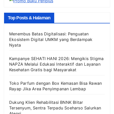
Top Posts & Halaman
Menembus Batas Digitalisasi: Penguatan
Ekosistem Digital UMKM yang Berdampak
Nyata
Kampanye SEHATI HANI 2026: Mengikis Stigma
NAPZA Melalui Edukasi Interaktif dan Layanan
Kesehatan Gratis bagi Masyarakat
Toko Parfum dengan Box Kemasan Bisa Rawan
Rayap Jika Area Penyimpanan Lembap
Dukung Klien Rehabilitasi BNNK Blitar
Tersenyum, Sentra Terpadu Soeharso Salurkan
Atensi