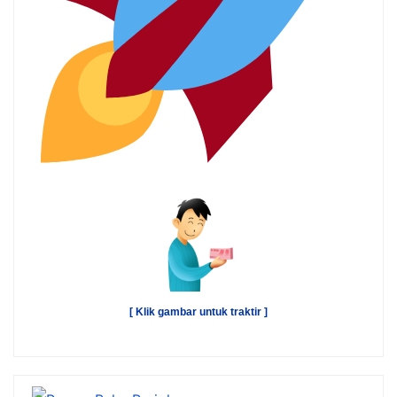
[ Klik gambar untuk traktir ]