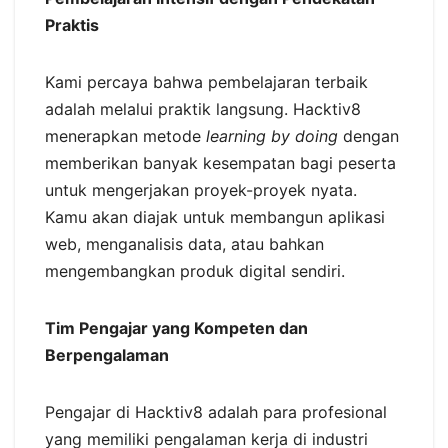
Praktis
Kami percaya bahwa pembelajaran terbaik
adalah melalui praktik langsung. Hacktiv8
menerapkan metode
learning by doing
dengan
memberikan banyak kesempatan bagi peserta
untuk mengerjakan proyek-proyek nyata.
Kamu akan diajak untuk membangun aplikasi
web, menganalisis data, atau bahkan
mengembangkan produk digital sendiri.
Tim Pengajar yang Kompeten dan
Berpengalaman
Pengajar di Hacktiv8 adalah para profesional
yang memiliki pengalaman kerja di industri