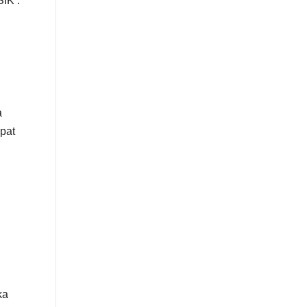
IK .
a
pat
ka