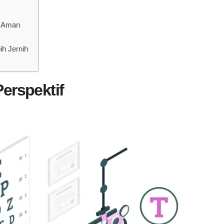
h Aman
ih Jernih
erspektif