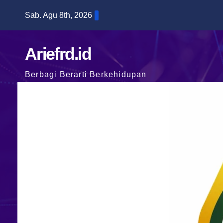
Skip
Sab. Agu 8th, 2026
to
content
Ariefrd.id
Berbagi Berarti Berkehidupan