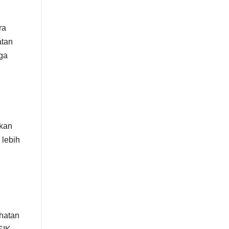
ra
atan
ga
tkan
 lebih
ihatan