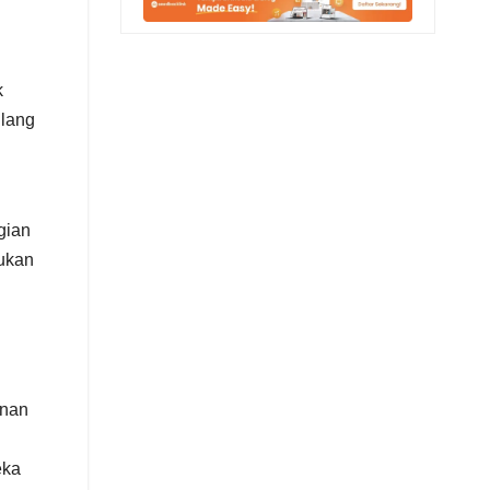
k
ulang
gian
kukan
anan
eka