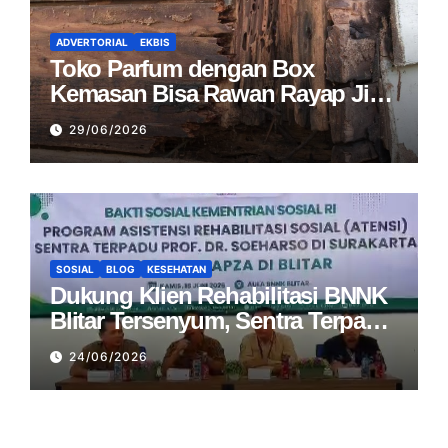
ADVERTORIAL
EKBIS
Toko Parfum dengan Box
Kemasan Bisa Rawan Rayap Jika
Area Penyimpanan Lembap
29/06/2026
SOSIAL
BLOG
KESEHATAN
Dukung Klien Rehabilitasi BNNK
Blitar Tersenyum, Sentra Terpadu
Soeharso Salurkan Atensi
24/06/2026