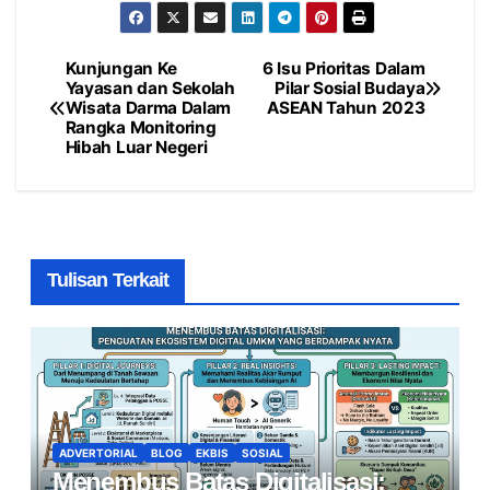
Kunjungan Ke
6 Isu Prioritas Dalam
Navigasi
Yayasan dan Sekolah
Pilar Sosial Budaya
Wisata Darma Dalam
ASEAN Tahun 2023
pos
Rangka Monitoring
Hibah Luar Negeri
Tulisan Terkait
ADVERTORIAL
BLOG
EKBIS
SOSIAL
Menembus Batas Digitalisasi: