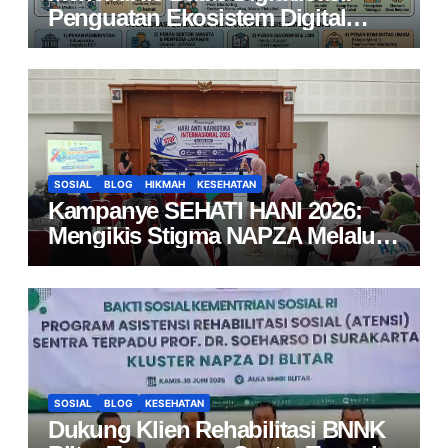
Penguatan Ekosistem Digital
UMKM yang Berdampak Nyata
SOSIAL
BLOG
HIKMAH
KESEHATAN
Kampanye SEHATI HANI 2026:
Mengikis Stigma NAPZA Melalui
Edukasi Interaktif dan Layanan
Kesehatan Gratis bagi Masyarakat
SOSIAL
BLOG
KESEHATAN
Dukung Klien Rehabilitasi BNNK