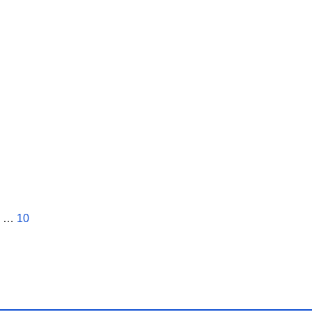
aginasi
…
10
os