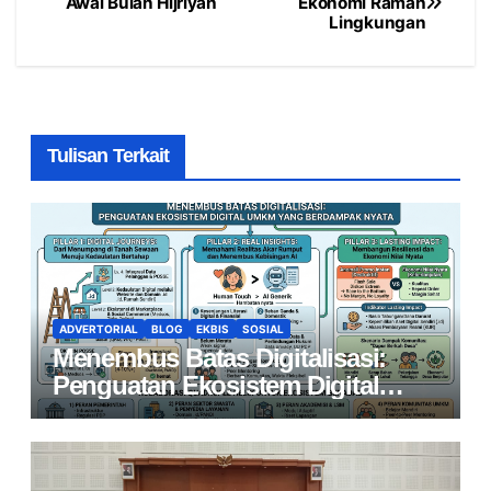
Awal Bulan Hijriyah
Ekonomi Ramah
Lingkungan
pos
Tulisan Terkait
ADVERTORIAL
BLOG
EKBIS
SOSIAL
Menembus Batas Digitalisasi:
Penguatan Ekosistem Digital
UMKM yang Berdampak Nyata