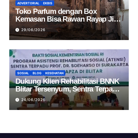
ADVERTORIAL
EKBIS
Toko Parfum dengan Box
Kemasan Bisa Rawan Rayap Jika
Area Penyimpanan Lembap
29/06/2026
SOSIAL
BLOG
KESEHATAN
Dukung Klien Rehabilitasi BNNK
Blitar Tersenyum, Sentra Terpadu
Soeharso Salurkan Atensi
24/06/2026