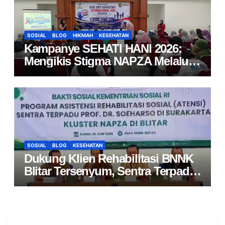
SOSIAL
BLOG
HIKMAH
KESEHATAN
Kampanye SEHATI HANI 2026:
Mengikis Stigma NAPZA Melalui
Edukasi Interaktif dan Layanan
Kesehatan Gratis bagi Masyarakat
SOSIAL
BLOG
KESEHATAN
Dukung Klien Rehabilitasi BNNK
Blitar Tersenyum, Sentra Terpadu
Soeharso Salurkan Atensi