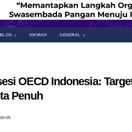
BLOG
HIKMAH
GENERAL
si OECD Indonesia: Target
ta Penuh
eknik