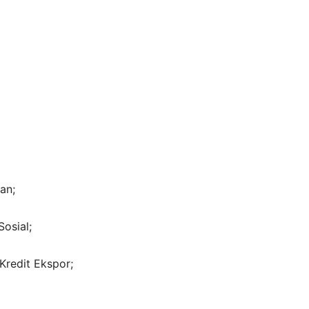
an;
osial;
redit Ekspor;