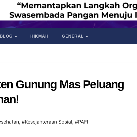
BLOG
HIKMAH
GENERAL
ten Gunung Mas Peluang
nan!
esehatan
,
#Kesejahteraan Sosial
,
#PAFI