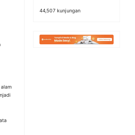
44,507 kunjungan
n
 alam
njadi
ata