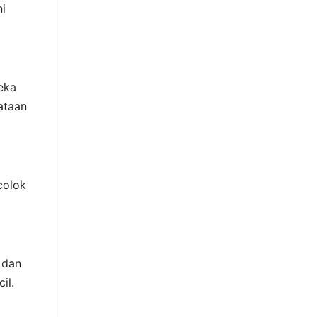
ni
eka
ataan
colok
 dan
il.